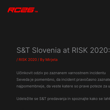
Skip
to
content
S&T Slovenia at RISK 2020: 
/
RISK 2020
/ By
Mirjeta
Učinkovit odziv po zaznanem varnostnem incidentu
Seveda je pomembno, da incident pravočasno zaznate,
najpomembneje, da veste katere so prave poteze za u
Udeležite se S&T predavanja in spoznajte kako se lahk