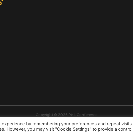
Copyright © 2026 Risk Conference
Powered by REAL Security Westcon Company
t experience by remembering your preferences and repeat visits
ies. However, you may visit "Cookie Settings" to provide a control