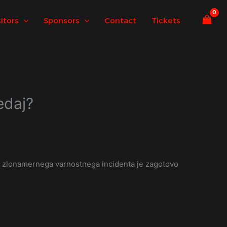
sitors
Sponsors
Contact
Tickets
edaj?
a zlonamernega varnostnega incidenta je zagotovo