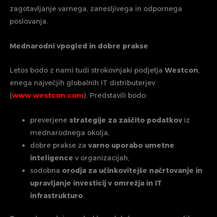
zagotavljanje varnega, zanesljivega in odpornega
poslovanja.
Mednarodni vpogled in dobre prakse
Letos bodo z nami tudi strokovnjaki podjetja
Westcon
,
enega največjih globalnih IT distributerjev
(
www.westcon.com
). Predstavili bodo:
preverjene
strategije za zaščito podatkov
iz
mednarodnega okolja,
dobre prakse za
varno uporabo umetne
inteligence
v organizacijah,
sodobna
orodja za učinkovitejše načrtovanje in
upravljanje investicij v omrežja in IT
infrastrukturo
.