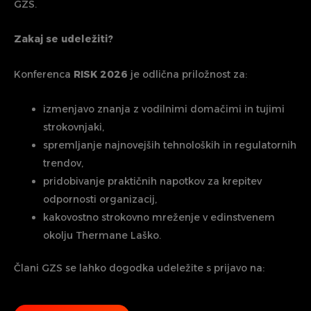
GZS.
Zakaj se udeležiti?
Konferenca
RISK 2026
je odlična priložnost za:
izmenjavo znanja z vodilnimi domačimi in tujimi
strokovnjaki,
spremljanje najnovejših tehnoloških in regulatornih
trendov,
pridobivanje praktičnih napotkov za krepitev
odpornosti organizacij,
kakovostno strokovno mreženje v edinstvenem
okolju Thermane Laško.
Člani GZS se lahko dogodka udeležite s prijavo na: