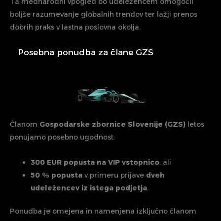
Ta mednarodni vpogled bo udeležencem omogočil
boljše razumevanje globalnih trendov ter lažji prenos
dobrih praks v lastna poslovna okolja.
Posebna ponudba za člane GZS
Članom
Gospodarske zbornice Slovenije (GZS)
letos
ponujamo posebno ugodnost:
300 EUR popusta na VIP vstopnico
, ali
50 % popusta
v primeru prijave
dveh
udeležencev iz istega podjetja
.
Ponudba je omejena in namenjena izključno članom