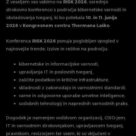
Z veseljem vas vabimo na
RISK 2026
, osrednjo
strokovno konferenco s področja kibernetske varnosti in
obvladovanja tveganj, ki bo potekala
10. in 11. junija
2026
v
Kongresnem centru Thermana Laško
.
Konferenca
RISK 2026
ponuja poglobljen vpogled v
najnovejše trende, izzive in rešitve na področju:
kibernetske in informacijske varnosti,
upravljanja IT in poslovnih tveganj,
zaščite podatkov in kritične infrastrukture,
skladnosti z zakonodajo in varnostnimi standardi,
varne in odgovorne uporabe umetne inteligence,
sodobnih tehnologij in naprednih varnostnih praks.
Dogodek je namenjen vodstvom organizacij, CISO-jem,
IT in varnostnim strokovnjakom, upravljavcem tveganj,
pravnikom, revizorjem ter vsem, ki so vključeni v